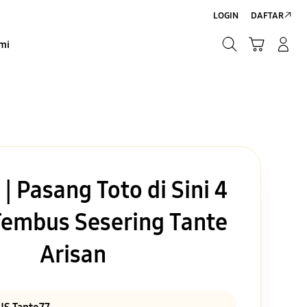
LOGIN
DAFTAR
Cari
Troli
Login/Sign-Up
smi
Cari
| Pasang Toto di Sini 4
embus Sesering Tante
Arisan