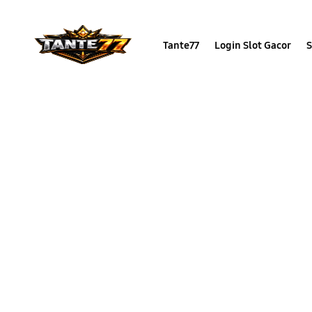
Skip
to
content
Tante77
Login Slot Gacor
S