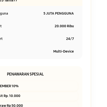
US Tante77
gguna
5 JUTA PENGGUNA
t
20.000 Ribu
rt
24/7
Multi-Device
PENAWARAN SPESIAL
EMBER 10%
it Rp. 10.000
raw Rp 50.000